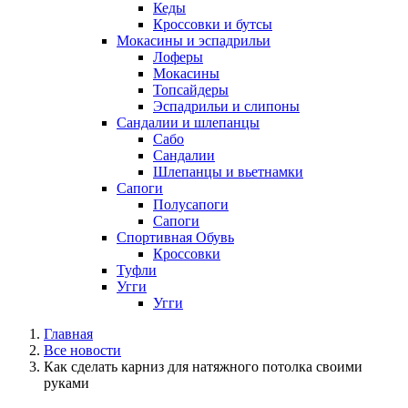
Кеды
Кроссовки и бутсы
Мокасины и эспадрильи
Лоферы
Мокасины
Топсайдеры
Эспадрильи и слипоны
Сандалии и шлепанцы
Сабо
Сандалии
Шлепанцы и вьетнамки
Сапоги
Полусапоги
Сапоги
Спортивная Обувь
Кроссовки
Туфли
Угги
Угги
Главная
Все новости
Как сделать карниз для натяжного потолка своими
руками