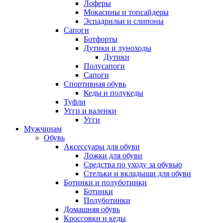
Лоферы
Мокасины и топсайдеры
Эспадрильи и слипоны
Сапоги
Ботфорты
Дутики и луноходы
Дутики
Полусапоги
Сапоги
Спортивная обувь
Кеды и полукеды
Туфли
Угги и валенки
Угги
Мужчинам
Обувь
Аксессуары для обуви
Ложки для обуви
Средства по уходу за обувью
Стельки и вкладыши для обуви
Ботинки и полуботинки
Ботинки
Полуботинки
Домашняя обувь
Кроссовки и кеды