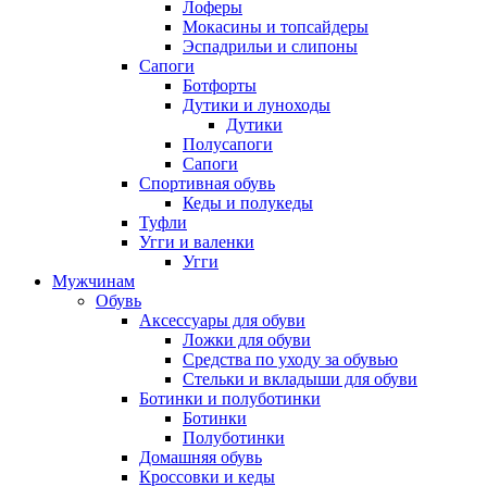
Лоферы
Мокасины и топсайдеры
Эспадрильи и слипоны
Сапоги
Ботфорты
Дутики и луноходы
Дутики
Полусапоги
Сапоги
Спортивная обувь
Кеды и полукеды
Туфли
Угги и валенки
Угги
Мужчинам
Обувь
Аксессуары для обуви
Ложки для обуви
Средства по уходу за обувью
Стельки и вкладыши для обуви
Ботинки и полуботинки
Ботинки
Полуботинки
Домашняя обувь
Кроссовки и кеды