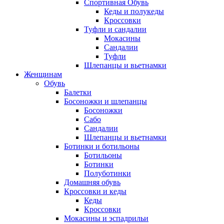
Спортивная Обувь
Кеды и полукеды
Кроссовки
Туфли и сандалии
Мокасины
Сандалии
Туфли
Шлепанцы и вьетнамки
Женщинам
Обувь
Балетки
Босоножки и шлепанцы
Босоножки
Сабо
Сандалии
Шлепанцы и вьетнамки
Ботинки и ботильоны
Ботильоны
Ботинки
Полуботинки
Домашняя обувь
Кроссовки и кеды
Кеды
Кроссовки
Мокасины и эспадрильи