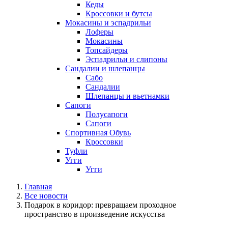
Кеды
Кроссовки и бутсы
Мокасины и эспадрильи
Лоферы
Мокасины
Топсайдеры
Эспадрильи и слипоны
Сандалии и шлепанцы
Сабо
Сандалии
Шлепанцы и вьетнамки
Сапоги
Полусапоги
Сапоги
Спортивная Обувь
Кроссовки
Туфли
Угги
Угги
Главная
Все новости
Подарок в коридор: превращаем проходное
пространство в произведение искусства