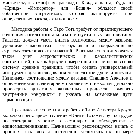
мистическую атмосферу расклада. Каждая карта, будь то
«Жрица», «Император» или «Башня», обладает своей
собственной энергетикой, которая активируется при
определенных раскладах и вопросах.
Методика работы с Таро Тота требует от практикующего
сочетания логического анализа с интуитивным восприятием.
Гадатель должен уметь видеть взаимосвязь между разными
уровнями символизма – от буквального изображения до
скрытых эзотерических значений. Важным аспектом является
также учет астрологических и каббалистических
соответствий, так как Кроули намеренно интегрировал в свою
систему древние традиции, чтобы создать универсальный
инструмент для исследования человеческой души и космоса.
Например, соотношение между картами Старших Арканов и
определенными планетарными влияниями позволяет детально
проследить динамику жизненных процессов, выявить
внутренние конфликты и указать на возможные пути
гармонизации.
Практические советы для работы с Таро Алистера Кроули
включают регулярное изучение «Книги Тота» и других трудов
по эзотерике, участие в семинарах и обсуждениях с
единомышленниками. Начинающим рекомендуется начать с
простых раскладов и постепенно усложнять их по мере