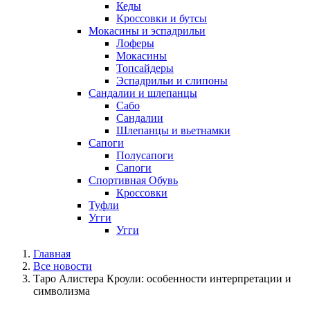
Кеды
Кроссовки и бутсы
Мокасины и эспадрильи
Лоферы
Мокасины
Топсайдеры
Эспадрильи и слипоны
Сандалии и шлепанцы
Сабо
Сандалии
Шлепанцы и вьетнамки
Сапоги
Полусапоги
Сапоги
Спортивная Обувь
Кроссовки
Туфли
Угги
Угги
Главная
Все новости
Таро Алистера Кроули: особенности интерпретации и
символизма