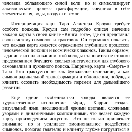
человека, обладающего силой воли, но и символизирует
алхимический процесс трансформации, соединяя в себе
элементы огня, воды, воздуха и земли.
Интерпретация карт Таро Алистера Кроули требует
особого подхода. Кроули сам подробно описал значение
каждой карты в своей книге «Книга Тота», где он представил
свою систему символов и трактовок. Он стремился показать,
что каждая карта является отражением глубинных процессов
человеческой психики и космических законов. Таким образом,
гадание с использованием этой колоды становится не столько
предсказанием будущего, сколько инструментом для глубокого
самоанализа и духовного поиска. Например, карта «Смерть» в
Таро Тота трактуется не как буквальное окончание, а как
символ радикальной трансформации и обновления, побуждая
клиента осознать необходимость перемен для дальнейшего
развития.
Еще одной особенностью колоды является ее
художественное исполнение. Фрида Харрис создала
визуальный язык, насыщенный яркими цветами, сложными
узорами и динамичными композициями, что делает каждую
карту произведением искусства. Это не только привлекает
внимание, но и усиливает эмоциональное воздействие
символов, помогая гадателю и клиенту глубже погрузиться в