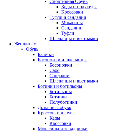
Спортивная Обувь
Кеды и полукеды
Кроссовки
Туфли и сандалии
Мокасины
Сандалии
Туфли
Шлепанцы и вьетнамки
Женщинам
Обувь
Балетки
Босоножки и шлепанцы
Босоножки
Сабо
Сандалии
Шлепанцы и вьетнамки
Ботинки и ботильоны
Ботильоны
Ботинки
Полуботинки
Домашняя обувь
Кроссовки и кеды
Кеды
Кроссовки
Мокасины и эспадрильи