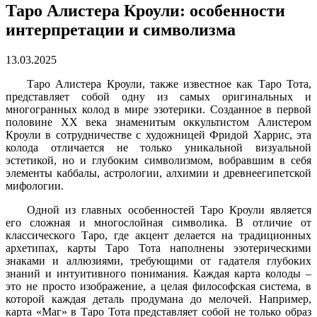
Таро Алистера Кроули: особенности
интерпретации и символизма
13.03.2025
Таро Алистера Кроули, также известное как Таро Тота,
представляет собой одну из самых оригинальных и
многогранных колод в мире эзотерики. Созданное в первой
половине XX века знаменитым оккультистом Алистером
Кроули в сотрудничестве с художницей Фридой Харрис, эта
колода отличается не только уникальной визуальной
эстетикой, но и глубоким символизмом, вобравшим в себя
элементы каббалы, астрологии, алхимии и древнеегипетской
мифологии.
Одной из главных особенностей Таро Кроули является
его сложная и многослойная символика. В отличие от
классического Таро, где акцент делается на традиционных
архетипах, карты Таро Тота наполнены эзотерическими
знаками и аллюзиями, требующими от гадателя глубоких
знаний и интуитивного понимания. Каждая карта колоды –
это не просто изображение, а целая философская система, в
которой каждая деталь продумана до мелочей. Например,
карта «Маг» в Таро Тота представляет собой не только образ