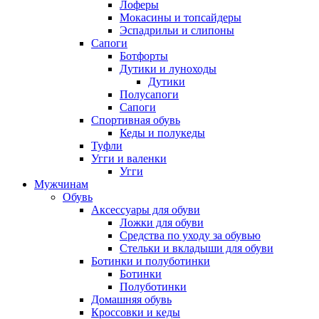
Лоферы
Мокасины и топсайдеры
Эспадрильи и слипоны
Сапоги
Ботфорты
Дутики и луноходы
Дутики
Полусапоги
Сапоги
Спортивная обувь
Кеды и полукеды
Туфли
Угги и валенки
Угги
Мужчинам
Обувь
Аксессуары для обуви
Ложки для обуви
Средства по уходу за обувью
Стельки и вкладыши для обуви
Ботинки и полуботинки
Ботинки
Полуботинки
Домашняя обувь
Кроссовки и кеды