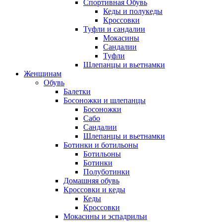
Спортивная Обувь
Кеды и полукеды
Кроссовки
Туфли и сандалии
Мокасины
Сандалии
Туфли
Шлепанцы и вьетнамки
Женщинам
Обувь
Балетки
Босоножки и шлепанцы
Босоножки
Сабо
Сандалии
Шлепанцы и вьетнамки
Ботинки и ботильоны
Ботильоны
Ботинки
Полуботинки
Домашняя обувь
Кроссовки и кеды
Кеды
Кроссовки
Мокасины и эспадрильи