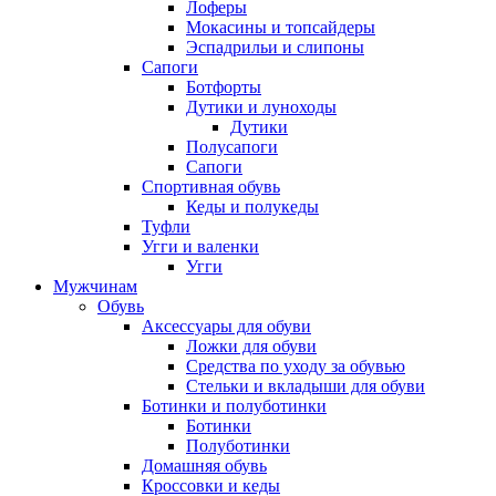
Лоферы
Мокасины и топсайдеры
Эспадрильи и слипоны
Сапоги
Ботфорты
Дутики и луноходы
Дутики
Полусапоги
Сапоги
Спортивная обувь
Кеды и полукеды
Туфли
Угги и валенки
Угги
Мужчинам
Обувь
Аксессуары для обуви
Ложки для обуви
Средства по уходу за обувью
Стельки и вкладыши для обуви
Ботинки и полуботинки
Ботинки
Полуботинки
Домашняя обувь
Кроссовки и кеды