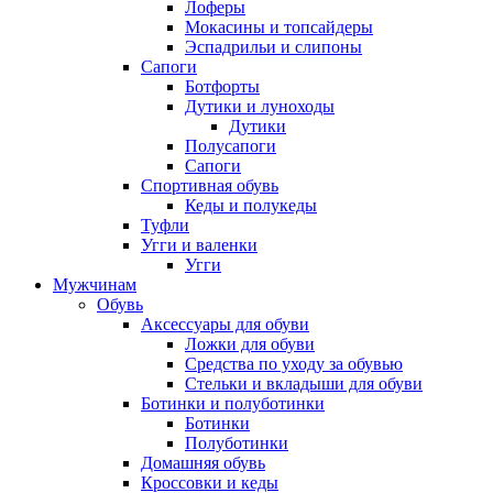
Лоферы
Мокасины и топсайдеры
Эспадрильи и слипоны
Сапоги
Ботфорты
Дутики и луноходы
Дутики
Полусапоги
Сапоги
Спортивная обувь
Кеды и полукеды
Туфли
Угги и валенки
Угги
Мужчинам
Обувь
Аксессуары для обуви
Ложки для обуви
Средства по уходу за обувью
Стельки и вкладыши для обуви
Ботинки и полуботинки
Ботинки
Полуботинки
Домашняя обувь
Кроссовки и кеды