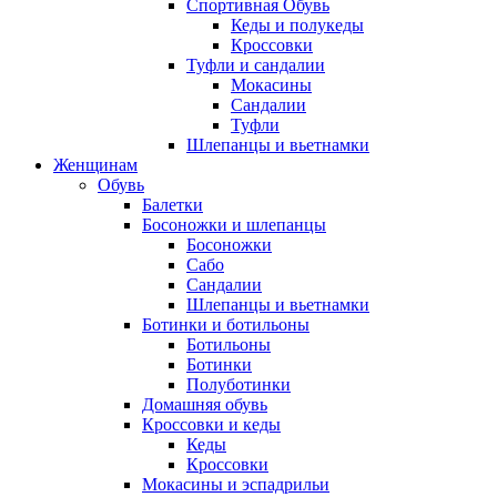
Спортивная Обувь
Кеды и полукеды
Кроссовки
Туфли и сандалии
Мокасины
Сандалии
Туфли
Шлепанцы и вьетнамки
Женщинам
Обувь
Балетки
Босоножки и шлепанцы
Босоножки
Сабо
Сандалии
Шлепанцы и вьетнамки
Ботинки и ботильоны
Ботильоны
Ботинки
Полуботинки
Домашняя обувь
Кроссовки и кеды
Кеды
Кроссовки
Мокасины и эспадрильи