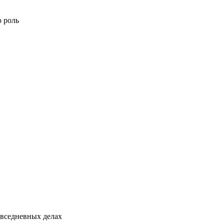
ю роль
овседневных делах