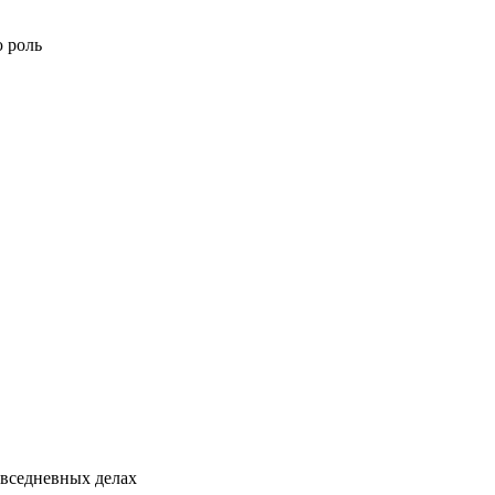
ю роль
овседневных делах