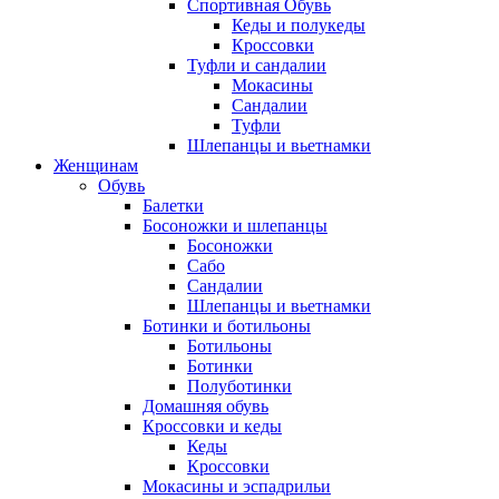
Спортивная Обувь
Кеды и полукеды
Кроссовки
Туфли и сандалии
Мокасины
Сандалии
Туфли
Шлепанцы и вьетнамки
Женщинам
Обувь
Балетки
Босоножки и шлепанцы
Босоножки
Сабо
Сандалии
Шлепанцы и вьетнамки
Ботинки и ботильоны
Ботильоны
Ботинки
Полуботинки
Домашняя обувь
Кроссовки и кеды
Кеды
Кроссовки
Мокасины и эспадрильи