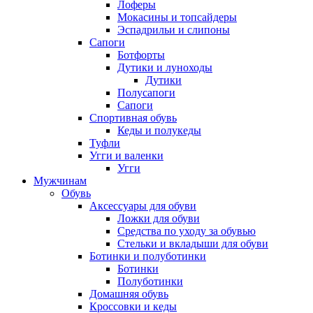
Лоферы
Мокасины и топсайдеры
Эспадрильи и слипоны
Сапоги
Ботфорты
Дутики и луноходы
Дутики
Полусапоги
Сапоги
Спортивная обувь
Кеды и полукеды
Туфли
Угги и валенки
Угги
Мужчинам
Обувь
Аксессуары для обуви
Ложки для обуви
Средства по уходу за обувью
Стельки и вкладыши для обуви
Ботинки и полуботинки
Ботинки
Полуботинки
Домашняя обувь
Кроссовки и кеды