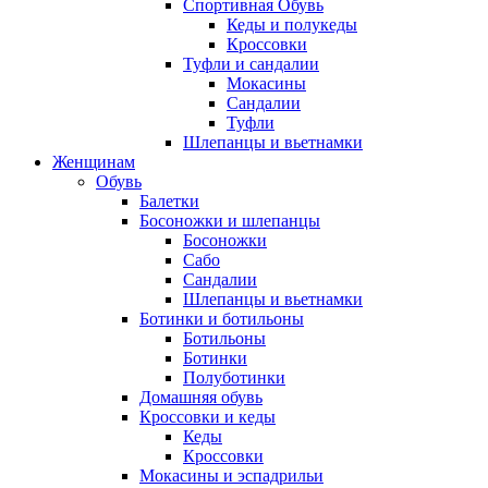
Спортивная Обувь
Кеды и полукеды
Кроссовки
Туфли и сандалии
Мокасины
Сандалии
Туфли
Шлепанцы и вьетнамки
Женщинам
Обувь
Балетки
Босоножки и шлепанцы
Босоножки
Сабо
Сандалии
Шлепанцы и вьетнамки
Ботинки и ботильоны
Ботильоны
Ботинки
Полуботинки
Домашняя обувь
Кроссовки и кеды
Кеды
Кроссовки
Мокасины и эспадрильи