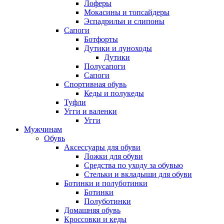
Лоферы
Мокасины и топсайдеры
Эспадрильи и слипоны
Сапоги
Ботфорты
Дутики и луноходы
Дутики
Полусапоги
Сапоги
Спортивная обувь
Кеды и полукеды
Туфли
Угги и валенки
Угги
Мужчинам
Обувь
Аксессуары для обуви
Ложки для обуви
Средства по уходу за обувью
Стельки и вкладыши для обуви
Ботинки и полуботинки
Ботинки
Полуботинки
Домашняя обувь
Кроссовки и кеды