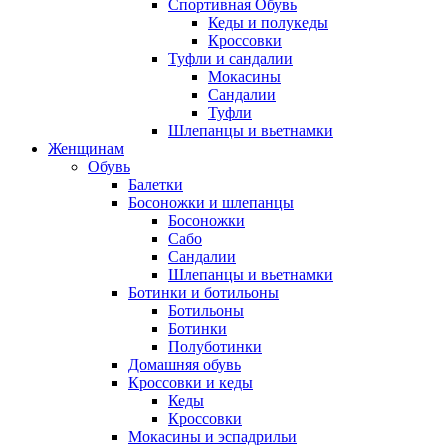
Спортивная Обувь
Кеды и полукеды
Кроссовки
Туфли и сандалии
Мокасины
Сандалии
Туфли
Шлепанцы и вьетнамки
Женщинам
Обувь
Балетки
Босоножки и шлепанцы
Босоножки
Сабо
Сандалии
Шлепанцы и вьетнамки
Ботинки и ботильоны
Ботильоны
Ботинки
Полуботинки
Домашняя обувь
Кроссовки и кеды
Кеды
Кроссовки
Мокасины и эспадрильи