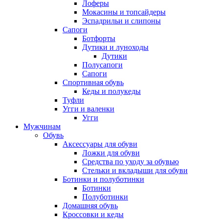
Лоферы
Мокасины и топсайдеры
Эспадрильи и слипоны
Сапоги
Ботфорты
Дутики и луноходы
Дутики
Полусапоги
Сапоги
Спортивная обувь
Кеды и полукеды
Туфли
Угги и валенки
Угги
Мужчинам
Обувь
Аксессуары для обуви
Ложки для обуви
Средства по уходу за обувью
Стельки и вкладыши для обуви
Ботинки и полуботинки
Ботинки
Полуботинки
Домашняя обувь
Кроссовки и кеды