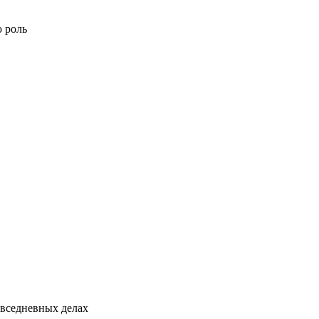
ю роль
овседневных делах