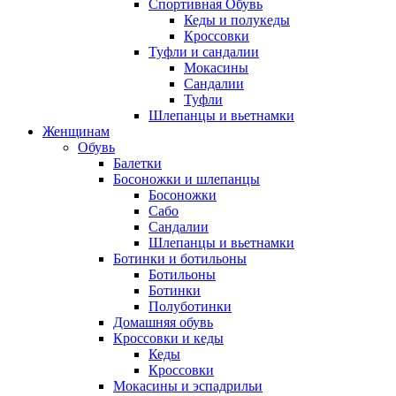
Спортивная Обувь
Кеды и полукеды
Кроссовки
Туфли и сандалии
Мокасины
Сандалии
Туфли
Шлепанцы и вьетнамки
Женщинам
Обувь
Балетки
Босоножки и шлепанцы
Босоножки
Сабо
Сандалии
Шлепанцы и вьетнамки
Ботинки и ботильоны
Ботильоны
Ботинки
Полуботинки
Домашняя обувь
Кроссовки и кеды
Кеды
Кроссовки
Мокасины и эспадрильи