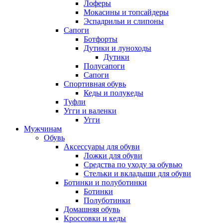
Лоферы
Мокасины и топсайдеры
Эспадрильи и слипоны
Сапоги
Ботфорты
Дутики и луноходы
Дутики
Полусапоги
Сапоги
Спортивная обувь
Кеды и полукеды
Туфли
Угги и валенки
Угги
Мужчинам
Обувь
Аксессуары для обуви
Ложки для обуви
Средства по уходу за обувью
Стельки и вкладыши для обуви
Ботинки и полуботинки
Ботинки
Полуботинки
Домашняя обувь
Кроссовки и кеды