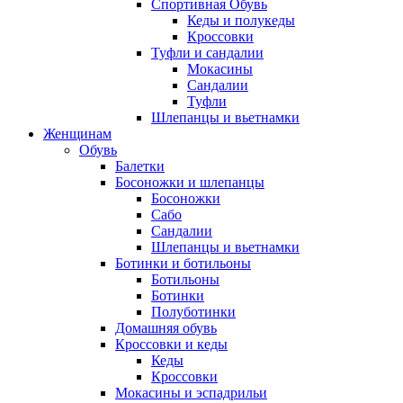
Спортивная Обувь
Кеды и полукеды
Кроссовки
Туфли и сандалии
Мокасины
Сандалии
Туфли
Шлепанцы и вьетнамки
Женщинам
Обувь
Балетки
Босоножки и шлепанцы
Босоножки
Сабо
Сандалии
Шлепанцы и вьетнамки
Ботинки и ботильоны
Ботильоны
Ботинки
Полуботинки
Домашняя обувь
Кроссовки и кеды
Кеды
Кроссовки
Мокасины и эспадрильи