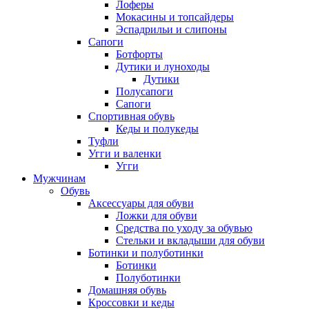
Лоферы
Мокасины и топсайдеры
Эспадрильи и слипоны
Сапоги
Ботфорты
Дутики и луноходы
Дутики
Полусапоги
Сапоги
Спортивная обувь
Кеды и полукеды
Туфли
Угги и валенки
Угги
Мужчинам
Обувь
Аксессуары для обуви
Ложки для обуви
Средства по уходу за обувью
Стельки и вкладыши для обуви
Ботинки и полуботинки
Ботинки
Полуботинки
Домашняя обувь
Кроссовки и кеды