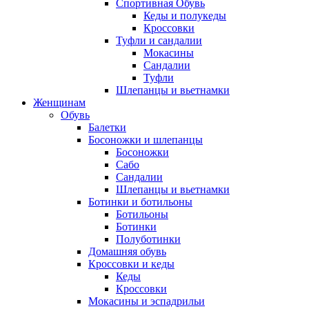
Спортивная Обувь
Кеды и полукеды
Кроссовки
Туфли и сандалии
Мокасины
Сандалии
Туфли
Шлепанцы и вьетнамки
Женщинам
Обувь
Балетки
Босоножки и шлепанцы
Босоножки
Сабо
Сандалии
Шлепанцы и вьетнамки
Ботинки и ботильоны
Ботильоны
Ботинки
Полуботинки
Домашняя обувь
Кроссовки и кеды
Кеды
Кроссовки
Мокасины и эспадрильи