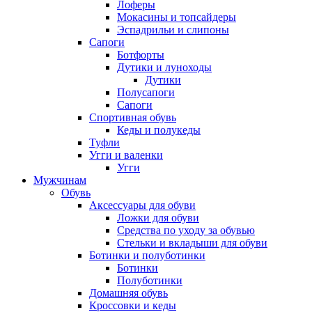
Лоферы
Мокасины и топсайдеры
Эспадрильи и слипоны
Сапоги
Ботфорты
Дутики и луноходы
Дутики
Полусапоги
Сапоги
Спортивная обувь
Кеды и полукеды
Туфли
Угги и валенки
Угги
Мужчинам
Обувь
Аксессуары для обуви
Ложки для обуви
Средства по уходу за обувью
Стельки и вкладыши для обуви
Ботинки и полуботинки
Ботинки
Полуботинки
Домашняя обувь
Кроссовки и кеды