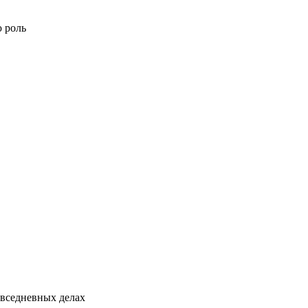
ю роль
овседневных делах