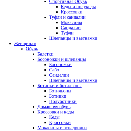
Спортивная Обувь
Кеды и полукеды
Кроссовки
Туфли и сандалии
Мокасины
Сандалии
Туфли
Шлепанцы и вьетнамки
Женщинам
Обувь
Балетки
Босоножки и шлепанцы
Босоножки
Сабо
Сандалии
Шлепанцы и вьетнамки
Ботинки и ботильоны
Ботильоны
Ботинки
Полуботинки
Домашняя обувь
Кроссовки и кеды
Кеды
Кроссовки
Мокасины и эспадрильи