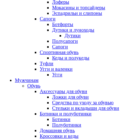
Лоферы
Мокасины и топсайдеры
Эспадрильи и слипоны
Сапоги
Ботфорты
Дутики и луноходы
Дутики
Полусапоги
Сапоги
Спортивная обувь
Кеды и полукеды
Туфли
Угги и валенки
Угги
Мужчинам
Обувь
Аксессуары для обуви
Ложки для обуви
Средства по уходу за обувью
Стельки и вкладыши для обуви
Ботинки и полуботинки
Ботинки
Полуботинки
Домашняя обувь
Кроссовки и кеды