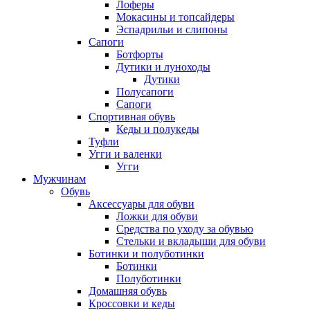
Лоферы
Мокасины и топсайдеры
Эспадрильи и слипоны
Сапоги
Ботфорты
Дутики и луноходы
Дутики
Полусапоги
Сапоги
Спортивная обувь
Кеды и полукеды
Туфли
Угги и валенки
Угги
Мужчинам
Обувь
Аксессуары для обуви
Ложки для обуви
Средства по уходу за обувью
Стельки и вкладыши для обуви
Ботинки и полуботинки
Ботинки
Полуботинки
Домашняя обувь
Кроссовки и кеды