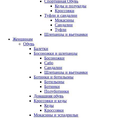
Спортивная Обувь
Кеды и полукеды
Кроссовки
Туфли и сандалии
Мокасины
Сандалии
Туфли
Шлепанцы и вьетнамки
Женщинам
Обувь
Балетки
Босоножки и шлепанцы
Босоножки
Сабо
Сандалии
Шлепанцы и вьетнамки
Ботинки и ботильоны
Ботильоны
Ботинки
Полуботинки
Домашняя обувь
Кроссовки и кеды
Кеды
Кроссовки
Мокасины и эспадрильи