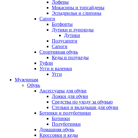
Лоферы
Мокасины и топсайдеры
Эспадрильи и слипоны
Сапоги
Ботфорты
Дутики и луноходы
Дутики
Полусапоги
Сапоги
Спортивная обувь
Кеды и полукеды
Туфли
Угги и валенки
Угги
Мужчинам
Обувь
Аксессуары для обуви
Ложки для обуви
Средства по уходу за обувью
Стельки и вкладыши для обуви
Ботинки и полуботинки
Ботинки
Полуботинки
Домашняя обувь
Кроссовки и кеды