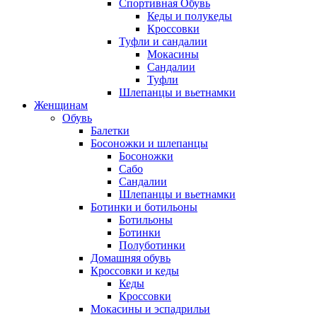
Спортивная Обувь
Кеды и полукеды
Кроссовки
Туфли и сандалии
Мокасины
Сандалии
Туфли
Шлепанцы и вьетнамки
Женщинам
Обувь
Балетки
Босоножки и шлепанцы
Босоножки
Сабо
Сандалии
Шлепанцы и вьетнамки
Ботинки и ботильоны
Ботильоны
Ботинки
Полуботинки
Домашняя обувь
Кроссовки и кеды
Кеды
Кроссовки
Мокасины и эспадрильи