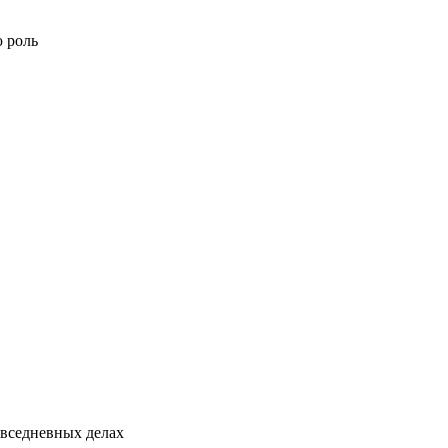
ю роль
овседневных делах