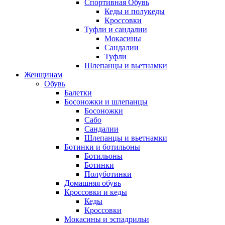
Спортивная Обувь
Кеды и полукеды
Кроссовки
Туфли и сандалии
Мокасины
Сандалии
Туфли
Шлепанцы и вьетнамки
Женщинам
Обувь
Балетки
Босоножки и шлепанцы
Босоножки
Сабо
Сандалии
Шлепанцы и вьетнамки
Ботинки и ботильоны
Ботильоны
Ботинки
Полуботинки
Домашняя обувь
Кроссовки и кеды
Кеды
Кроссовки
Мокасины и эспадрильи