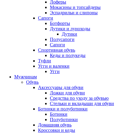
Лоферы
Мокасины и топсайдеры
Эспадрильи и слипоны
Сапоги
Ботфорты
Дутики и луноходы
Дутики
Полусапоги
Сапоги
Спортивная обувь
Кеды и полукеды
Туфли
Угги и валенки
Угги
Мужчинам
Обувь
Аксессуары для обуви
Ложки для обуви
Средства по уходу за обувью
Стельки и вкладыши для обуви
Ботинки и полуботинки
Ботинки
Полуботинки
Домашняя обувь
Кроссовки и кеды