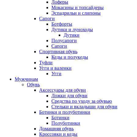
Лоферы
Мокасины и топсайдеры
Эспадрильи и слипоны
Сапоги
Ботфорты
Дутики и луноходы
Дутики
Полусапоги
Сапоги
Спортивная обувь
Кеды и полукеды
Туфли
Угги и валенки
Угги
Мужчинам
Обувь
Аксессуары для обуви
Ложки для обуви
Средства по уходу за обувью
Стельки и вкладыши для обуви
Ботинки и полуботинки
Ботинки
Полуботинки
Домашняя обувь
Кроссовки и кеды