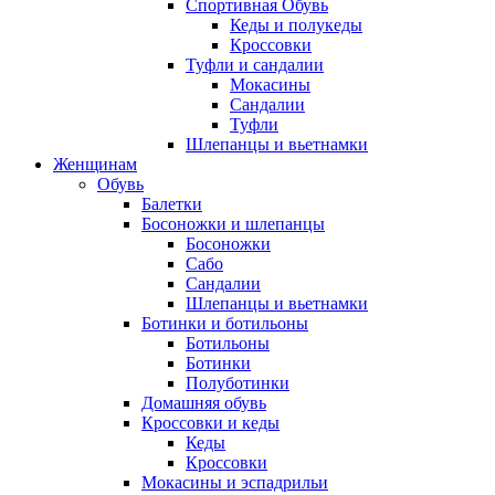
Спортивная Обувь
Кеды и полукеды
Кроссовки
Туфли и сандалии
Мокасины
Сандалии
Туфли
Шлепанцы и вьетнамки
Женщинам
Обувь
Балетки
Босоножки и шлепанцы
Босоножки
Сабо
Сандалии
Шлепанцы и вьетнамки
Ботинки и ботильоны
Ботильоны
Ботинки
Полуботинки
Домашняя обувь
Кроссовки и кеды
Кеды
Кроссовки
Мокасины и эспадрильи