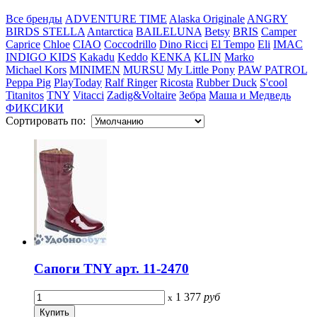
Все бренды
ADVENTURE TIME
Alaska Originale
ANGRY
BIRDS STELLA
Antarctica
BAILELUNA
Betsy
BRIS
Camper
Caprice
Chloe
CIAO
Coccodrillo
Dino Ricci
El Tempo
Eli
IMAC
INDIGO KIDS
Kakadu
Keddo
KENKA
KLIN
Marko
Michael Kors
MINIMEN
MURSU
My Little Pony
PAW PATROL
Peppa Pig
PlayToday
Ralf Ringer
Ricosta
Rubber Duck
S'cool
Titanitos
TNY
Vitacci
Zadig&Voltaire
Зебра
Маша и Медведь
ФИКСИКИ
Сортировать по:
Сапоги TNY арт. 11-2470
1 377
руб
x