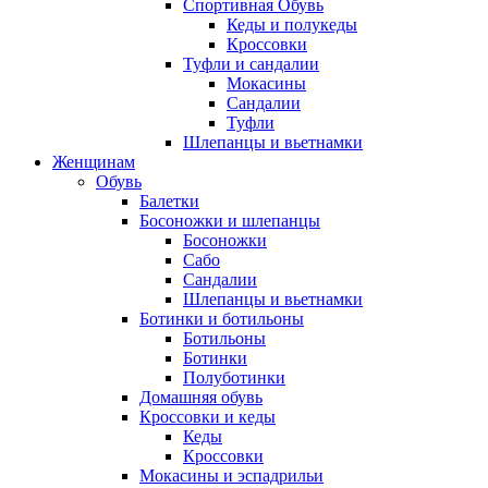
Спортивная Обувь
Кеды и полукеды
Кроссовки
Туфли и сандалии
Мокасины
Сандалии
Туфли
Шлепанцы и вьетнамки
Женщинам
Обувь
Балетки
Босоножки и шлепанцы
Босоножки
Сабо
Сандалии
Шлепанцы и вьетнамки
Ботинки и ботильоны
Ботильоны
Ботинки
Полуботинки
Домашняя обувь
Кроссовки и кеды
Кеды
Кроссовки
Мокасины и эспадрильи