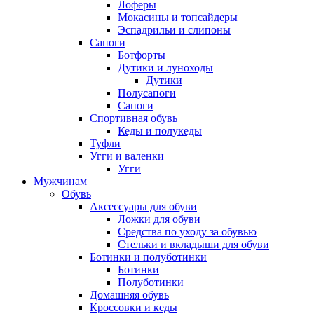
Лоферы
Мокасины и топсайдеры
Эспадрильи и слипоны
Сапоги
Ботфорты
Дутики и луноходы
Дутики
Полусапоги
Сапоги
Спортивная обувь
Кеды и полукеды
Туфли
Угги и валенки
Угги
Мужчинам
Обувь
Аксессуары для обуви
Ложки для обуви
Средства по уходу за обувью
Стельки и вкладыши для обуви
Ботинки и полуботинки
Ботинки
Полуботинки
Домашняя обувь
Кроссовки и кеды