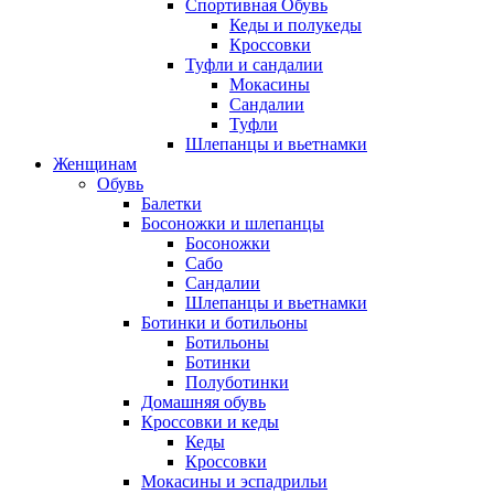
Спортивная Обувь
Кеды и полукеды
Кроссовки
Туфли и сандалии
Мокасины
Сандалии
Туфли
Шлепанцы и вьетнамки
Женщинам
Обувь
Балетки
Босоножки и шлепанцы
Босоножки
Сабо
Сандалии
Шлепанцы и вьетнамки
Ботинки и ботильоны
Ботильоны
Ботинки
Полуботинки
Домашняя обувь
Кроссовки и кеды
Кеды
Кроссовки
Мокасины и эспадрильи