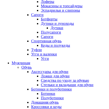
Лоферы
Мокасины и топсайдеры
Эспадрильи и слипоны
Сапоги
Ботфорты
Дутики и луноходы
Дутики
Полусапоги
Сапоги
Спортивная обувь
Кеды и полукеды
Туфли
Угги и валенки
Угги
Мужчинам
Обувь
Аксессуары для обуви
Ложки для обуви
Средства по уходу за обувью
Стельки и вкладыши для обуви
Ботинки и полуботинки
Ботинки
Полуботинки
Домашняя обувь
Кроссовки и кеды