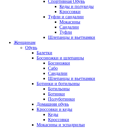
Спортивная Обувь
Кеды и полукеды
Кроссовки
Туфли и сандалии
Мокасины
Сандалии
Туфли
Шлепанцы и вьетнамки
Женщинам
Обувь
Балетки
Босоножки и шлепанцы
Босоножки
Сабо
Сандалии
Шлепанцы и вьетнамки
Ботинки и ботильоны
Ботильоны
Ботинки
Полуботинки
Домашняя обувь
Кроссовки и кеды
Кеды
Кроссовки
Мокасины и эспадрильи