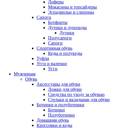
Лоферы
Мокасины и топсайдеры
Эспадрильи и слипоны
Сапоги
Ботфорты
Дутики и луноходы
Дутики
Полусапоги
Сапоги
Спортивная обувь
Кеды и полукеды
Туфли
Угги и валенки
Угги
Мужчинам
Обувь
Аксессуары для обуви
Ложки для обуви
Средства по уходу за обувью
Стельки и вкладыши для обуви
Ботинки и полуботинки
Ботинки
Полуботинки
Домашняя обувь
Кроссовки и кеды