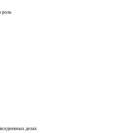
ю роль
овседневных делах