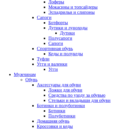
Лоферы
Мокасины и топсайдеры
Эспадрильи и слипоны
Сапоги
Ботфорты
Дутики и луноходы
Дутики
Полусапоги
Сапоги
Спортивная обувь
Кеды и полукеды
Туфли
Угги и валенки
Угги
Мужчинам
Обувь
Аксессуары для обуви
Ложки для обуви
Средства по уходу за обувью
Стельки и вкладыши для обуви
Ботинки и полуботинки
Ботинки
Полуботинки
Домашняя обувь
Кроссовки и кеды