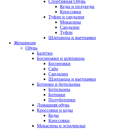
Спортивная Обувь
Кеды и полукеды
Кроссовки
Туфли и сандалии
Мокасины
Сандалии
Туфли
Шлепанцы и вьетнамки
Женщинам
Обувь
Балетки
Босоножки и шлепанцы
Босоножки
Сабо
Сандалии
Шлепанцы и вьетнамки
Ботинки и ботильоны
Ботильоны
Ботинки
Полуботинки
Домашняя обувь
Кроссовки и кеды
Кеды
Кроссовки
Мокасины и эспадрильи