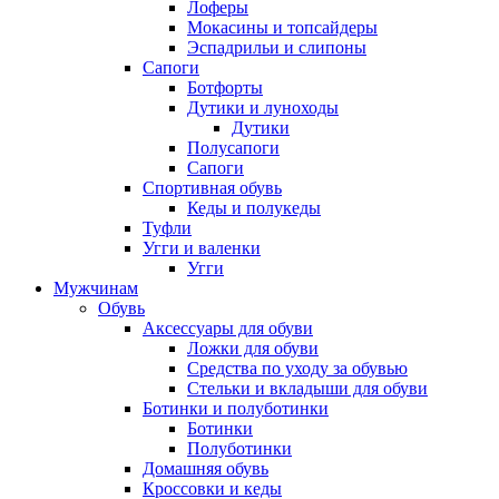
Лоферы
Мокасины и топсайдеры
Эспадрильи и слипоны
Сапоги
Ботфорты
Дутики и луноходы
Дутики
Полусапоги
Сапоги
Спортивная обувь
Кеды и полукеды
Туфли
Угги и валенки
Угги
Мужчинам
Обувь
Аксессуары для обуви
Ложки для обуви
Средства по уходу за обувью
Стельки и вкладыши для обуви
Ботинки и полуботинки
Ботинки
Полуботинки
Домашняя обувь
Кроссовки и кеды