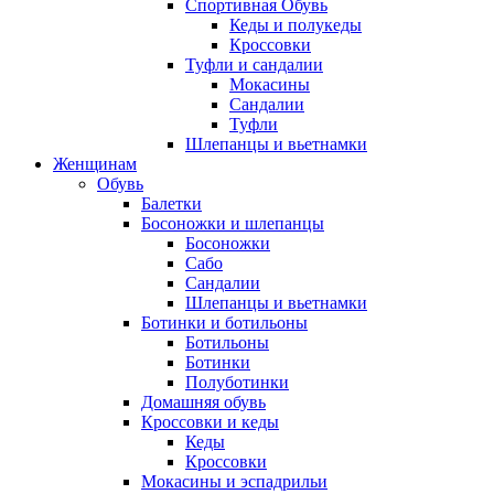
Спортивная Обувь
Кеды и полукеды
Кроссовки
Туфли и сандалии
Мокасины
Сандалии
Туфли
Шлепанцы и вьетнамки
Женщинам
Обувь
Балетки
Босоножки и шлепанцы
Босоножки
Сабо
Сандалии
Шлепанцы и вьетнамки
Ботинки и ботильоны
Ботильоны
Ботинки
Полуботинки
Домашняя обувь
Кроссовки и кеды
Кеды
Кроссовки
Мокасины и эспадрильи