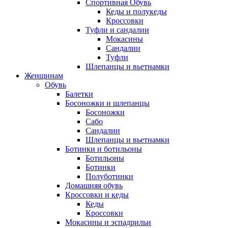
Спортивная Обувь
Кеды и полукеды
Кроссовки
Туфли и сандалии
Мокасины
Сандалии
Туфли
Шлепанцы и вьетнамки
Женщинам
Обувь
Балетки
Босоножки и шлепанцы
Босоножки
Сабо
Сандалии
Шлепанцы и вьетнамки
Ботинки и ботильоны
Ботильоны
Ботинки
Полуботинки
Домашняя обувь
Кроссовки и кеды
Кеды
Кроссовки
Мокасины и эспадрильи