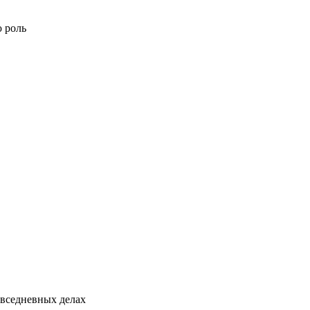
ю роль
овседневных делах