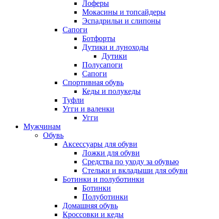
Лоферы
Мокасины и топсайдеры
Эспадрильи и слипоны
Сапоги
Ботфорты
Дутики и луноходы
Дутики
Полусапоги
Сапоги
Спортивная обувь
Кеды и полукеды
Туфли
Угги и валенки
Угги
Мужчинам
Обувь
Аксессуары для обуви
Ложки для обуви
Средства по уходу за обувью
Стельки и вкладыши для обуви
Ботинки и полуботинки
Ботинки
Полуботинки
Домашняя обувь
Кроссовки и кеды