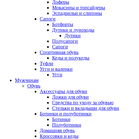
Лоферы
Мокасины и топсайдеры
Эспадрильи и слипоны
Сапоги
Ботфорты
Дутики и луноходы
Дутики
Полусапоги
Сапоги
Спортивная обувь
Кеды и полукеды
Туфли
Угги и валенки
Угги
Мужчинам
Обувь
Аксессуары для обуви
Ложки для обуви
Средства по уходу за обувью
Стельки и вкладыши для обуви
Ботинки и полуботинки
Ботинки
Полуботинки
Домашняя обувь
Кроссовки и кеды