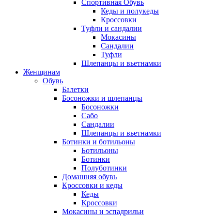
Спортивная Обувь
Кеды и полукеды
Кроссовки
Туфли и сандалии
Мокасины
Сандалии
Туфли
Шлепанцы и вьетнамки
Женщинам
Обувь
Балетки
Босоножки и шлепанцы
Босоножки
Сабо
Сандалии
Шлепанцы и вьетнамки
Ботинки и ботильоны
Ботильоны
Ботинки
Полуботинки
Домашняя обувь
Кроссовки и кеды
Кеды
Кроссовки
Мокасины и эспадрильи