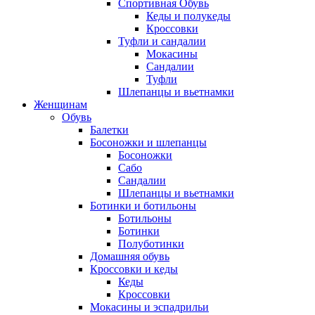
Спортивная Обувь
Кеды и полукеды
Кроссовки
Туфли и сандалии
Мокасины
Сандалии
Туфли
Шлепанцы и вьетнамки
Женщинам
Обувь
Балетки
Босоножки и шлепанцы
Босоножки
Сабо
Сандалии
Шлепанцы и вьетнамки
Ботинки и ботильоны
Ботильоны
Ботинки
Полуботинки
Домашняя обувь
Кроссовки и кеды
Кеды
Кроссовки
Мокасины и эспадрильи