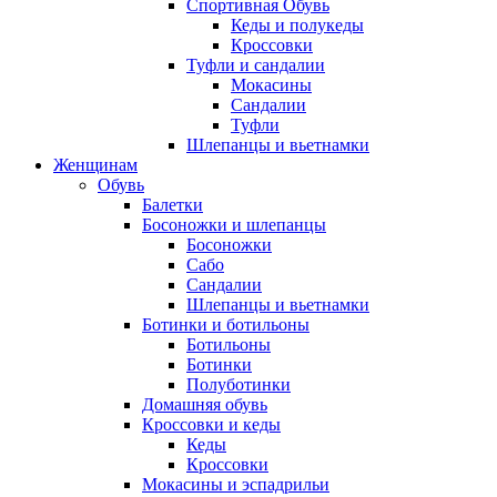
Спортивная Обувь
Кеды и полукеды
Кроссовки
Туфли и сандалии
Мокасины
Сандалии
Туфли
Шлепанцы и вьетнамки
Женщинам
Обувь
Балетки
Босоножки и шлепанцы
Босоножки
Сабо
Сандалии
Шлепанцы и вьетнамки
Ботинки и ботильоны
Ботильоны
Ботинки
Полуботинки
Домашняя обувь
Кроссовки и кеды
Кеды
Кроссовки
Мокасины и эспадрильи