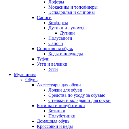
Лоферы
Мокасины и топсайдеры
Эспадрильи и слипоны
Сапоги
Ботфорты
Дутики и луноходы
Дутики
Полусапоги
Сапоги
Спортивная обувь
Кеды и полукеды
Туфли
Угги и валенки
Угги
Мужчинам
Обувь
Аксессуары для обуви
Ложки для обуви
Средства по уходу за обувью
Стельки и вкладыши для обуви
Ботинки и полуботинки
Ботинки
Полуботинки
Домашняя обувь
Кроссовки и кеды