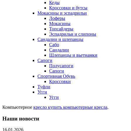
Кеды
Кроссовки и бутсы
Мокасины и эспадрильи
Лоферы
Мокасины
Топсайдеры
Эспадрильи и слипоны
Сандалии и шлепанцы
Сабо
Сандалии
Шлепанцы и вьетнамки
Сапоги
Полусапоги
Сапоги
Спортивная Обувь
Кроссовки
Туфли
Угги
Угги
Компьютерное
кресло купить компьютерные кресла
.
Наши новости
16.01.2026