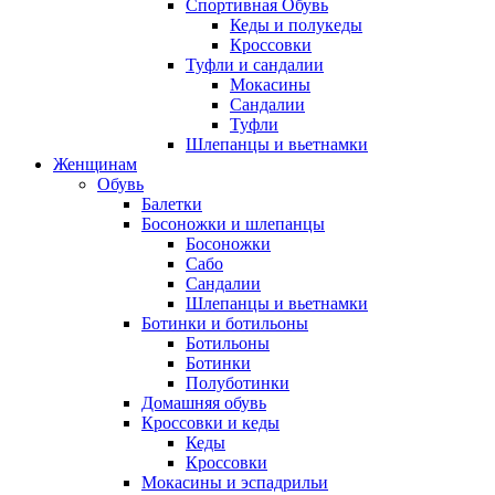
Спортивная Обувь
Кеды и полукеды
Кроссовки
Туфли и сандалии
Мокасины
Сандалии
Туфли
Шлепанцы и вьетнамки
Женщинам
Обувь
Балетки
Босоножки и шлепанцы
Босоножки
Сабо
Сандалии
Шлепанцы и вьетнамки
Ботинки и ботильоны
Ботильоны
Ботинки
Полуботинки
Домашняя обувь
Кроссовки и кеды
Кеды
Кроссовки
Мокасины и эспадрильи