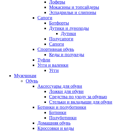
Лоферы
Мокасины и топсайдеры
Эспадрильи и слипоны
Сапоги
Ботфорты
Дутики и луноходы
Дутики
Полусапоги
Сапоги
Спортивная обувь
Кеды и полукеды
Туфли
Угги и валенки
Угги
Мужчинам
Обувь
Аксессуары для обуви
Ложки для обуви
Средства по уходу за обувью
Стельки и вкладыши для обуви
Ботинки и полуботинки
Ботинки
Полуботинки
Домашняя обувь
Кроссовки и кеды