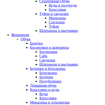
Спортивная Обувь
Кеды и полукеды
Кроссовки
Туфли и сандалии
Мокасины
Сандалии
Туфли
Шлепанцы и вьетнамки
Женщинам
Обувь
Балетки
Босоножки и шлепанцы
Босоножки
Сабо
Сандалии
Шлепанцы и вьетнамки
Ботинки и ботильоны
Ботильоны
Ботинки
Полуботинки
Домашняя обувь
Кроссовки и кеды
Кеды
Кроссовки
Мокасины и эспадрильи