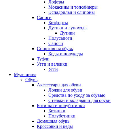
Лоферы
Мокасины и топсайдеры
Эспадрильи и слипоны
Сапоги
Ботфорты
Дутики и луноходы
Дутики
Полусапоги
Сапоги
Спортивная обувь
Кеды и полукеды
Туфли
Угги и валенки
Угги
Мужчинам
Обувь
Аксессуары для обуви
Ложки для обуви
Средства по уходу за обувью
Стельки и вкладыши для обуви
Ботинки и полуботинки
Ботинки
Полуботинки
Домашняя обувь
Кроссовки и кеды