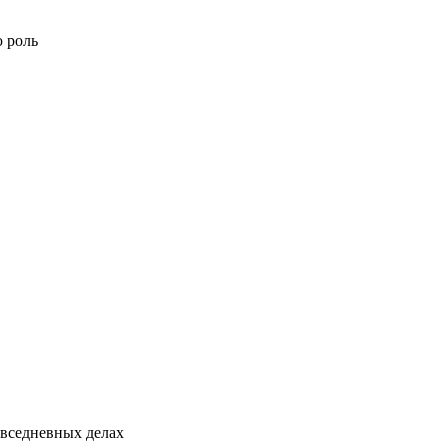
ю роль
овседневных делах