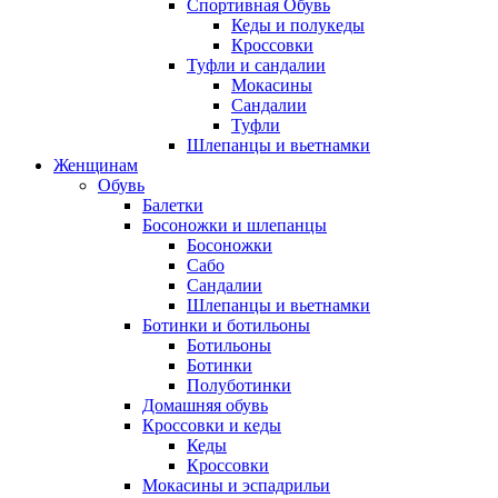
Спортивная Обувь
Кеды и полукеды
Кроссовки
Туфли и сандалии
Мокасины
Сандалии
Туфли
Шлепанцы и вьетнамки
Женщинам
Обувь
Балетки
Босоножки и шлепанцы
Босоножки
Сабо
Сандалии
Шлепанцы и вьетнамки
Ботинки и ботильоны
Ботильоны
Ботинки
Полуботинки
Домашняя обувь
Кроссовки и кеды
Кеды
Кроссовки
Мокасины и эспадрильи