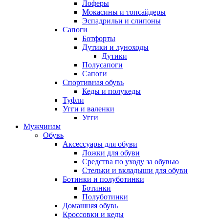
Лоферы
Мокасины и топсайдеры
Эспадрильи и слипоны
Сапоги
Ботфорты
Дутики и луноходы
Дутики
Полусапоги
Сапоги
Спортивная обувь
Кеды и полукеды
Туфли
Угги и валенки
Угги
Мужчинам
Обувь
Аксессуары для обуви
Ложки для обуви
Средства по уходу за обувью
Стельки и вкладыши для обуви
Ботинки и полуботинки
Ботинки
Полуботинки
Домашняя обувь
Кроссовки и кеды