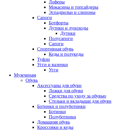
Лоферы
Мокасины и топсайдеры
Эспадрильи и слипоны
Сапоги
Ботфорты
Дутики и луноходы
Дутики
Полусапоги
Сапоги
Спортивная обувь
Кеды и полукеды
Туфли
Угги и валенки
Угги
Мужчинам
Обувь
Аксессуары для обуви
Ложки для обуви
Средства по уходу за обувью
Стельки и вкладыши для обуви
Ботинки и полуботинки
Ботинки
Полуботинки
Домашняя обувь
Кроссовки и кеды