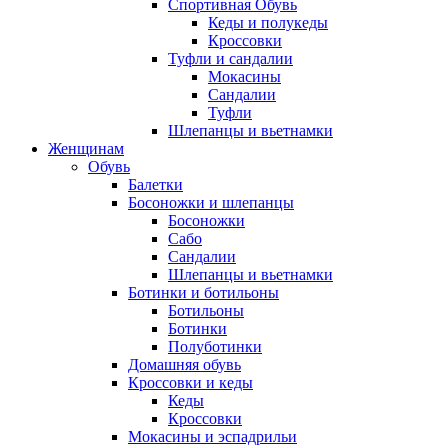
Спортивная Обувь
Кеды и полукеды
Кроссовки
Туфли и сандалии
Мокасины
Сандалии
Туфли
Шлепанцы и вьетнамки
Женщинам
Обувь
Балетки
Босоножки и шлепанцы
Босоножки
Сабо
Сандалии
Шлепанцы и вьетнамки
Ботинки и ботильоны
Ботильоны
Ботинки
Полуботинки
Домашняя обувь
Кроссовки и кеды
Кеды
Кроссовки
Мокасины и эспадрильи