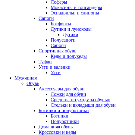
Лоферы
Мокасины и топсайдеры
Эспадрильи и слипоны
Сапоги
Ботфорты
Дутики и луноходы
Дутики
Полусапоги
Сапоги
Спортивная обувь
Кеды и полукеды
Туфли
Угги и валенки
Угги
Мужчинам
Обувь
Аксессуары для обуви
Ложки для обуви
Средства по уходу за обувью
Стельки и вкладыши для обуви
Ботинки и полуботинки
Ботинки
Полуботинки
Домашняя обувь
Кроссовки и кеды