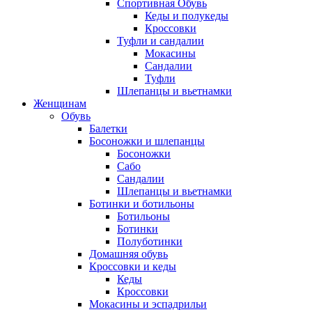
Спортивная Обувь
Кеды и полукеды
Кроссовки
Туфли и сандалии
Мокасины
Сандалии
Туфли
Шлепанцы и вьетнамки
Женщинам
Обувь
Балетки
Босоножки и шлепанцы
Босоножки
Сабо
Сандалии
Шлепанцы и вьетнамки
Ботинки и ботильоны
Ботильоны
Ботинки
Полуботинки
Домашняя обувь
Кроссовки и кеды
Кеды
Кроссовки
Мокасины и эспадрильи