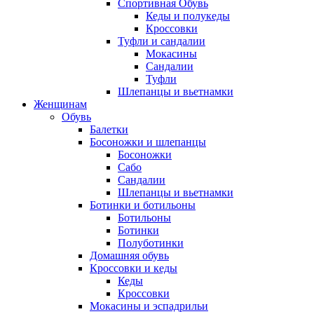
Спортивная Обувь
Кеды и полукеды
Кроссовки
Туфли и сандалии
Мокасины
Сандалии
Туфли
Шлепанцы и вьетнамки
Женщинам
Обувь
Балетки
Босоножки и шлепанцы
Босоножки
Сабо
Сандалии
Шлепанцы и вьетнамки
Ботинки и ботильоны
Ботильоны
Ботинки
Полуботинки
Домашняя обувь
Кроссовки и кеды
Кеды
Кроссовки
Мокасины и эспадрильи