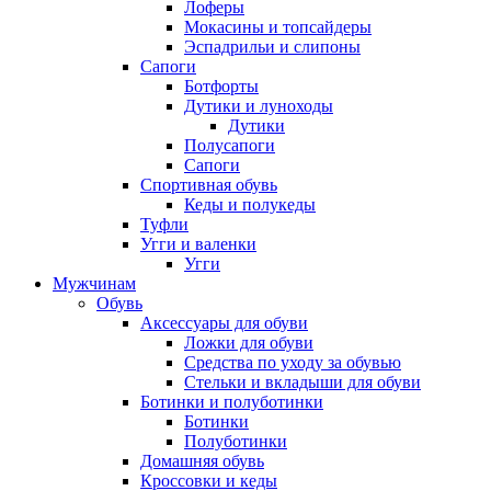
Лоферы
Мокасины и топсайдеры
Эспадрильи и слипоны
Сапоги
Ботфорты
Дутики и луноходы
Дутики
Полусапоги
Сапоги
Спортивная обувь
Кеды и полукеды
Туфли
Угги и валенки
Угги
Мужчинам
Обувь
Аксессуары для обуви
Ложки для обуви
Средства по уходу за обувью
Стельки и вкладыши для обуви
Ботинки и полуботинки
Ботинки
Полуботинки
Домашняя обувь
Кроссовки и кеды