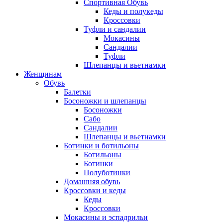
Спортивная Обувь
Кеды и полукеды
Кроссовки
Туфли и сандалии
Мокасины
Сандалии
Туфли
Шлепанцы и вьетнамки
Женщинам
Обувь
Балетки
Босоножки и шлепанцы
Босоножки
Сабо
Сандалии
Шлепанцы и вьетнамки
Ботинки и ботильоны
Ботильоны
Ботинки
Полуботинки
Домашняя обувь
Кроссовки и кеды
Кеды
Кроссовки
Мокасины и эспадрильи