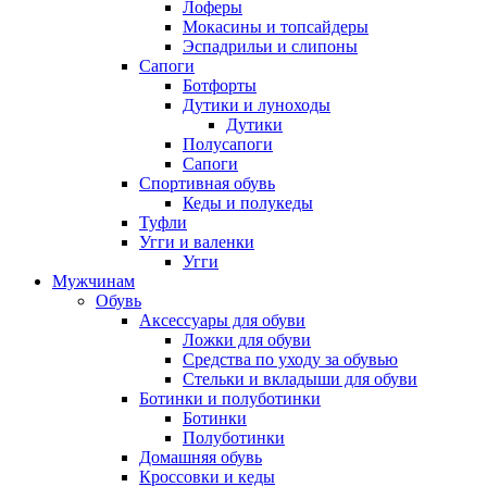
Лоферы
Мокасины и топсайдеры
Эспадрильи и слипоны
Сапоги
Ботфорты
Дутики и луноходы
Дутики
Полусапоги
Сапоги
Спортивная обувь
Кеды и полукеды
Туфли
Угги и валенки
Угги
Мужчинам
Обувь
Аксессуары для обуви
Ложки для обуви
Средства по уходу за обувью
Стельки и вкладыши для обуви
Ботинки и полуботинки
Ботинки
Полуботинки
Домашняя обувь
Кроссовки и кеды