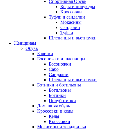
Спортивная Обувь
Кеды и полукеды
Кроссовки
Туфли и сандалии
Мокасины
Сандалии
Туфли
Шлепанцы и вьетнамки
Женщинам
Обувь
Балетки
Босоножки и шлепанцы
Босоножки
Сабо
Сандалии
Шлепанцы и вьетнамки
Ботинки и ботильоны
Ботильоны
Ботинки
Полуботинки
Домашняя обувь
Кроссовки и кеды
Кеды
Кроссовки
Мокасины и эспадрильи