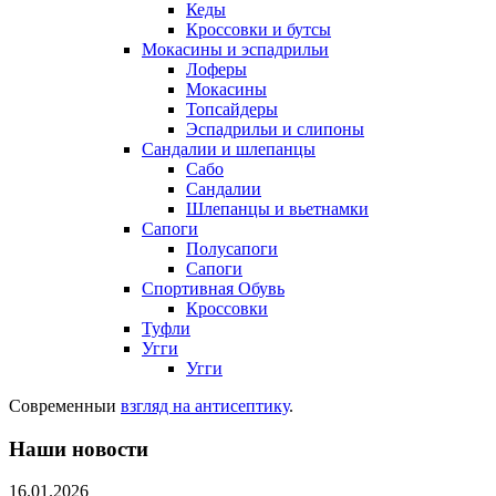
Кеды
Кроссовки и бутсы
Мокасины и эспадрильи
Лоферы
Мокасины
Топсайдеры
Эспадрильи и слипоны
Сандалии и шлепанцы
Сабо
Сандалии
Шлепанцы и вьетнамки
Сапоги
Полусапоги
Сапоги
Спортивная Обувь
Кроссовки
Туфли
Угги
Угги
Современныи
взгляд на антисептику
.
Наши новости
16.01.2026