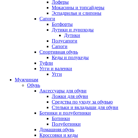
Лоферы
Мокасины и топсайдеры
Эспадрильи и слипоны
Сапоги
Ботфорты
Дутики и луноходы
Дутики
Полусапоги
Сапоги
Спортивная обувь
Кеды и полукеды
Туфли
Угги и валенки
Угги
Мужчинам
Обувь
Аксессуары для обуви
Ложки для обуви
Средства по уходу за обувью
Стельки и вкладыши для обуви
Ботинки и полуботинки
Ботинки
Полуботинки
Домашняя обувь
Кроссовки и кеды