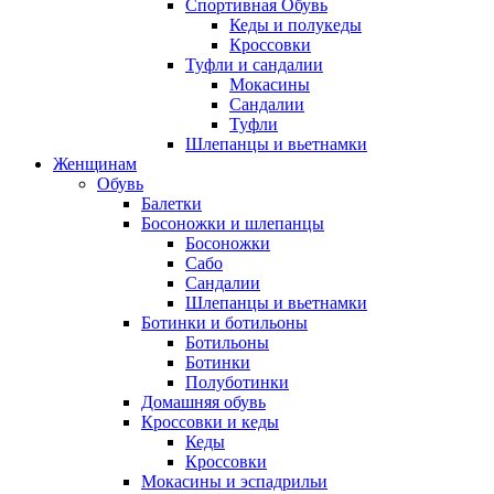
Спортивная Обувь
Кеды и полукеды
Кроссовки
Туфли и сандалии
Мокасины
Сандалии
Туфли
Шлепанцы и вьетнамки
Женщинам
Обувь
Балетки
Босоножки и шлепанцы
Босоножки
Сабо
Сандалии
Шлепанцы и вьетнамки
Ботинки и ботильоны
Ботильоны
Ботинки
Полуботинки
Домашняя обувь
Кроссовки и кеды
Кеды
Кроссовки
Мокасины и эспадрильи