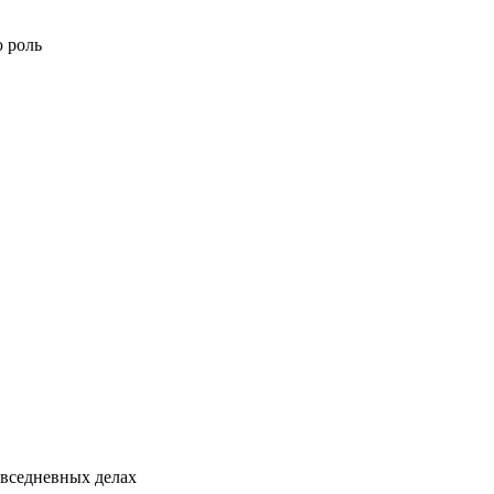
ю роль
овседневных делах