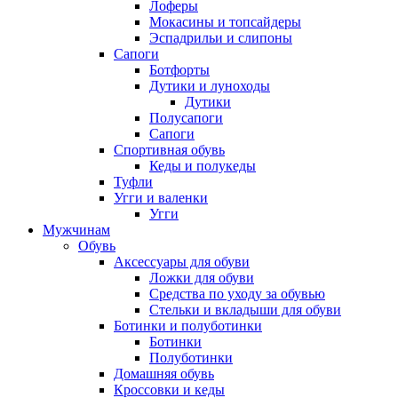
Лоферы
Мокасины и топсайдеры
Эспадрильи и слипоны
Сапоги
Ботфорты
Дутики и луноходы
Дутики
Полусапоги
Сапоги
Спортивная обувь
Кеды и полукеды
Туфли
Угги и валенки
Угги
Мужчинам
Обувь
Аксессуары для обуви
Ложки для обуви
Средства по уходу за обувью
Стельки и вкладыши для обуви
Ботинки и полуботинки
Ботинки
Полуботинки
Домашняя обувь
Кроссовки и кеды