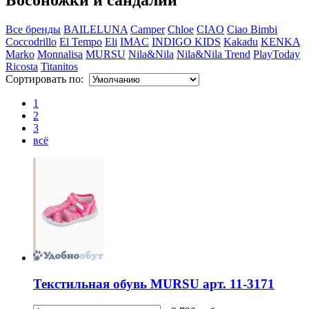
Все бренды
BAILELUNA
Camper
Chloe
CIAO
Ciao Bimbi
Coccodrillo
El Tempo
Eli
IMAC
INDIGO KIDS
Kakadu
KENKA
Marko
Monnalisa
MURSU
Nila&Nila
Nila&Nila Trend
PlayToday
Ricosta
Titanitos
Сортировать по:
1
2
3
всё
Текстильная обувь MURSU арт. 11-3171