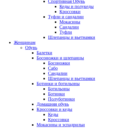
Спортивная Обувь
Кеды и полукеды
Кроссовки
Туфли и сандалии
Мокасины
Сандалии
Туфли
Шлепанцы и вьетнамки
Женщинам
Обувь
Балетки
Босоножки и шлепанцы
Босоножки
Сабо
Сандалии
Шлепанцы и вьетнамки
Ботинки и ботильоны
Ботильоны
Ботинки
Полуботинки
Домашняя обувь
Кроссовки и кеды
Кеды
Кроссовки
Мокасины и эспадрильи