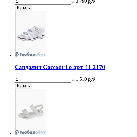
3 790
руб
x
Сандалии Coccodrillo арт. 11-3170
1 510
руб
x