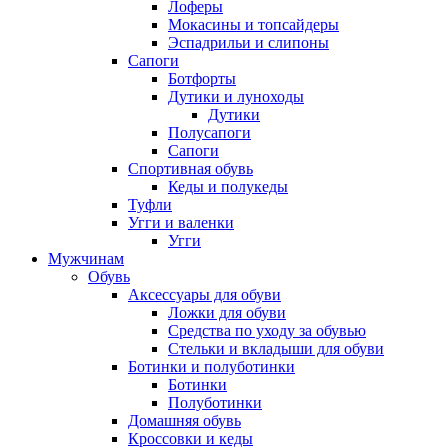
Лоферы
Мокасины и топсайдеры
Эспадрильи и слипоны
Сапоги
Ботфорты
Дутики и луноходы
Дутики
Полусапоги
Сапоги
Спортивная обувь
Кеды и полукеды
Туфли
Угги и валенки
Угги
Мужчинам
Обувь
Аксессуары для обуви
Ложки для обуви
Средства по уходу за обувью
Стельки и вкладыши для обуви
Ботинки и полуботинки
Ботинки
Полуботинки
Домашняя обувь
Кроссовки и кеды