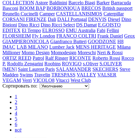
COLLECTION
Astore
Baldinini
Barcelo Biagi
Barker
Barracuda
Basconi
BOOM BAP
BORBONIQUA
BRECOS
British passport
Brunello Cucinelli
Camper
CASTELLANISIMOS
Caterpillar
CORSANI FIRENZE
Dali
DALI Portugal
DENVIS
Diesel
Dino
Bigioni
Dino Ricci
Dino Ricci Select
DS Damat
E.GOISTO
EDITEX
El Tempo
ELROSSO
EMU Australia
Fabi
Fellini
FLORSHEIM
Fly London
FRANCO COLTRI
Frank Daniel
Geox
GIAMPIERONICOLA
Gianfranco Butteri
GOODZONE
H8
IMAC
LAB MILANO
Lumber Jack
MENS HERITAGE
Milana
Millioner
Momo Design
Momodesign
Moreschi
Neri & Rossi
ORTIZ REED
Patrol
Ralf Ringer
RICONTE
Roberto Rossi
Rocco
P.
Rodolfo Zengarini
Roobins
ROVIGO
s.Oliver
S.OLIVER
[MEN]
Saint Laurent Paris
SALAMANDER
SKECHERS
Steve
Madden
Swims
Travelin
TRESPASS
VALLEY
VALSER
VEGAM
Verri
VICOLO8
Vitacci
West Club
Сортировать по:
1
2
3
4
5
6
всё