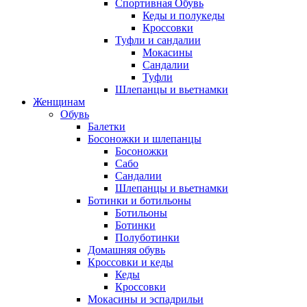
Спортивная Обувь
Кеды и полукеды
Кроссовки
Туфли и сандалии
Мокасины
Сандалии
Туфли
Шлепанцы и вьетнамки
Женщинам
Обувь
Балетки
Босоножки и шлепанцы
Босоножки
Сабо
Сандалии
Шлепанцы и вьетнамки
Ботинки и ботильоны
Ботильоны
Ботинки
Полуботинки
Домашняя обувь
Кроссовки и кеды
Кеды
Кроссовки
Мокасины и эспадрильи