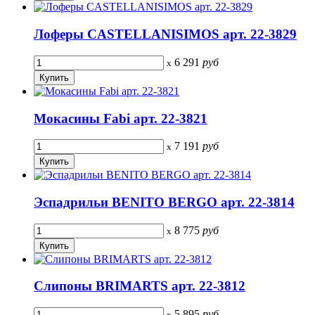
Лоферы CASTELLANISIMOS арт. 22-3829
6 291
руб
x
Мокасины Fabi арт. 22-3821
7 191
руб
x
Эспадрильи BENITO BERGO арт. 22-3814
8 775
руб
x
Слипоны BRIMARTS арт. 22-3812
5 895
руб
x