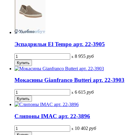
Эспадрильи El Tempo арт. 22-3905
8 955
руб
x
Мокасины Gianfranco Butteri арт. 22-3903
6 615
руб
x
Слипоны IMAC арт. 22-3896
10 402
руб
x