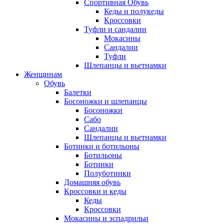
Спортивная Обувь
Кеды и полукеды
Кроссовки
Туфли и сандалии
Мокасины
Сандалии
Туфли
Шлепанцы и вьетнамки
Женщинам
Обувь
Балетки
Босоножки и шлепанцы
Босоножки
Сабо
Сандалии
Шлепанцы и вьетнамки
Ботинки и ботильоны
Ботильоны
Ботинки
Полуботинки
Домашняя обувь
Кроссовки и кеды
Кеды
Кроссовки
Мокасины и эспадрильи