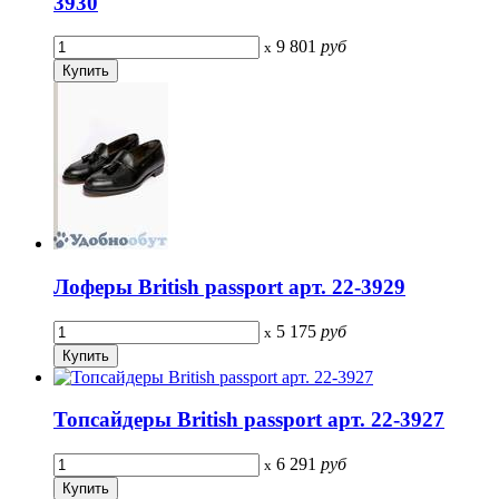
3930
9 801
руб
x
Лоферы British passport арт. 22-3929
5 175
руб
x
Топсайдеры British passport арт. 22-3927
6 291
руб
x