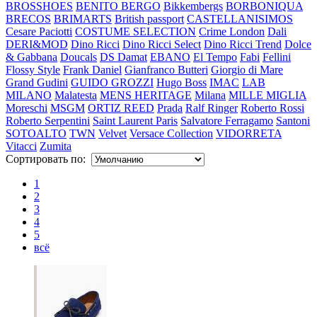
BROSSHOES
BENITO BERGO
Bikkembergs
BORBONIQUA
BRECOS
BRIMARTS
British passport
CASTELLANISIMOS
Cesare Paciotti
COSTUME SELECTION
Crime London
Dali
DERI&MOD
Dino Ricci
Dino Ricci Select
Dino Ricci Trend
Dolce
& Gabbana
Doucals
DS Damat
EBANO
El Tempo
Fabi
Fellini
Flossy Style
Frank Daniel
Gianfranco Butteri
Giorgio di Mare
Grand Gudini
GUIDO GROZZI
Hugo Boss
IMAC
LAB
MILANO
Malatesta
MENS HERITAGE
Milana
MILLE MIGLIA
Moreschi
MSGM
ORTIZ REED
Prada
Ralf Ringer
Roberto Rossi
Roberto Serpentini
Saint Laurent Paris
Salvatore Ferragamo
Santoni
SOTOALTO
TWN
Velvet
Versace Collection
VIDORRETA
Vitacci
Zumita
Сортировать по:
1
2
3
4
5
всё