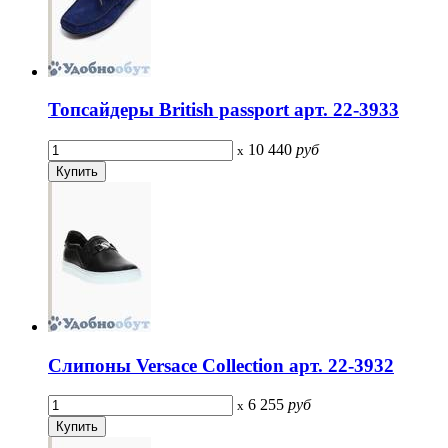
Топсайдеры British passport арт. 22-3933
10 440
руб
x
Слипоны Versace Collection арт. 22-3932
6 255
руб
x