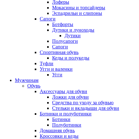
Лоферы
Мокасины и топсайдеры
Эспадрильи и слипоны
Сапоги
Ботфорты
Дутики и луноходы
Дутики
Полусапоги
Сапоги
Спортивная обувь
Кеды и полукеды
Туфли
Угги и валенки
Угги
Мужчинам
Обувь
Аксессуары для обуви
Ложки для обуви
Средства по уходу за обувью
Стельки и вкладыши для обуви
Ботинки и полуботинки
Ботинки
Полуботинки
Домашняя обувь
Кроссовки и кеды