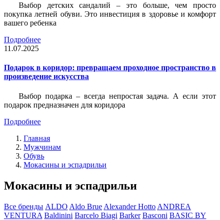
Выбор детских сандалий – это больше, чем просто
покупка летней обуви. Это инвестиция в здоровье и комфорт
вашего ребенка
Подробнее
11.07.2025
Подарок в коридор: превращаем проходное пространство в
произведение искусства
Выбор подарка – всегда непростая задача. А если этот
подарок предназначен для коридора
Подробнее
Главная
Мужчинам
Обувь
Мокасины и эспадрильи
Мокасины и эспадрильи
Все бренды
ALDO
Aldo Brue
Alexander Hotto
ANDREA
VENTURA
Baldinini
Barcelo Biagi
Barker
Basconi
BASIC BY