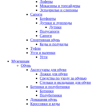
Лоферы
Мокасины и топсайдеры
Эспадрильи и слипоны
Сапоги
Ботфорты
Дутики и луноходы
Дутики
Полусапоги
Сапоги
Спортивная обувь
Кеды и полукеды
Туфли
Угги и валенки
Угги
Мужчинам
Обувь
Аксессуары для обуви
Ложки для обуви
Средства по уходу за обувью
Стельки и вкладыши для обуви
Ботинки и полуботинки
Ботинки
Полуботинки
Домашняя обувь
Кроссовки и кеды