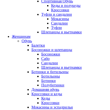
Спортивная Обувь
Кеды и полукеды
Кроссовки
Туфли и сандалии
Мокасины
Сандалии
Туфли
Шлепанцы и вьетнамки
Женщинам
Обувь
Балетки
Босоножки и шлепанцы
Босоножки
Сабо
Сандалии
Шлепанцы и вьетнамки
Ботинки и ботильоны
Ботильоны
Ботинки
Полуботинки
Домашняя обувь
Кроссовки и кеды
Кеды
Кроссовки
Мокасины и эспадрильи