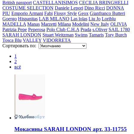
British passport
CASTELLANISIMOS
CECILIA BRINGHELLI
COSTUME SELECTION
Daniele Lepori
Dino Ricci
DONNA
PIU
Emporio Armani
Fabi
Flossy Style
Geox
Gianfranco Butteri
Goergo
Hispanitas
LAB MILANO
Las lolas
Liu Jo
Loriblu
MADELLA
Manas
Marzetti
Milana
Modelini
New Italy
OLIVIA
Patrizia Pepe
Peperosa
Polo Club C.H.A
Prada
s.Oliver
SAIL 1780
SARAH LONDON
Stuart Weitzman
Swims
Tamaris
Tory Burch
Tosca Blu
VALLEY
VIDORRETA
Сортировать по:
1
2
всё
Мокасины SARAH LONDON арт. 33-11755