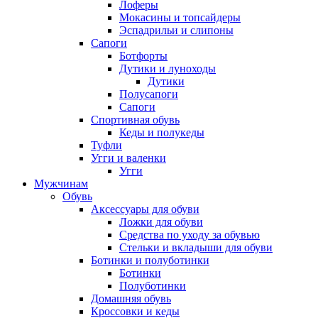
Лоферы
Мокасины и топсайдеры
Эспадрильи и слипоны
Сапоги
Ботфорты
Дутики и луноходы
Дутики
Полусапоги
Сапоги
Спортивная обувь
Кеды и полукеды
Туфли
Угги и валенки
Угги
Мужчинам
Обувь
Аксессуары для обуви
Ложки для обуви
Средства по уходу за обувью
Стельки и вкладыши для обуви
Ботинки и полуботинки
Ботинки
Полуботинки
Домашняя обувь
Кроссовки и кеды