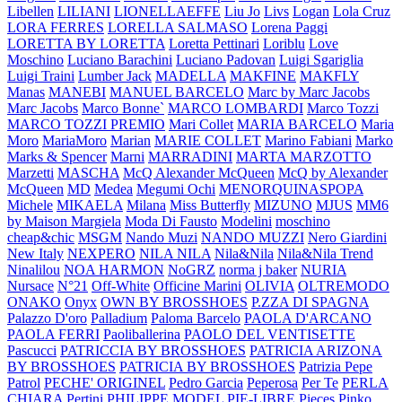
Libellen
LILIANI
LIONELLAEFFE
Liu Jo
Livs
Logan
Lola Cruz
LORA FERRES
LORELLA SALMASO
Lorena Paggi
LORETTA BY LORETTA
Loretta Pettinari
Loriblu
Love
Moschino
Luciano Barachini
Luciano Padovan
Luigi Sgariglia
Luigi Traini
Lumber Jack
MADELLA
MAKFINE
MAKFLY
Manas
MANEBI
MANUEL BARCELO
Marc by Marc Jacobs
Marc Jacobs
Marco Bonne`
MARCO LOMBARDI
Marco Tozzi
MARCO TOZZI PREMIO
Mari Collet
MARIA BARCELO
Maria
Moro
MariaMoro
Marian
MARIE COLLET
Marino Fabiani
Marko
Marks & Spencer
Marni
MARRADINI
MARTA MARZOTTO
Marzetti
MASCHA
McQ Alexander McQueen
McQ by Alexander
McQueen
MD
Medea
Megumi Ochi
MENORQUINASPOPA
Michele
MIKAELA
Milana
Miss Butterfly
MIZUNO
MJUS
MM6
by Maison Margiela
Moda Di Fausto
Modelini
moschino
cheap&chic
MSGM
Nando Muzi
NANDO MUZZI
Nero Giardini
New Italy
NEXPERO
NILA NILA
Nila&Nila
Nila&Nila Trend
Ninalilou
NOA HARMON
NoGRZ
norma j baker
NURIA
Nursace
N°21
Off-White
Officine Marini
OLIVIA
OLTREMODO
ONAKO
Onyx
OWN BY BROSSHOES
P.ZZA DI SPAGNA
Palazzo D'oro
Palladium
Paloma Barcelo
PAOLA D'ARCANO
PAOLA FERRI
Paoliballerina
PAOLO DEL VENTISETTE
Pascucci
PATRICCIA BY BROSSHOES
PATRICIA ARIZONA
BY BROSSHOES
PATRICIA BY BROSSHOES
Patrizia Pepe
Patrol
PECHE' ORIGINEL
Pedro Garcia
Peperosa
Per Te
PERLA
CHIARA
Pertini
PHILIPPE MODEL
PIE-LIBRE
Pieces
Pinko