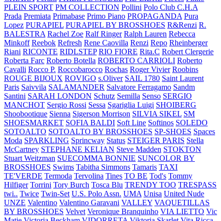
PLEIN SPORT
PM COLLECTION
Pollini
Polo Club C.H.A
Prada
Premiata
Primabase
Primo Piano
PROPAGANDA
Pura
Lopez
PURAPIEL
PURAPIEL BY BROSSHOES
R&Renzi
R.
BALESTRA
Rachel Zoe
Ralf Ringer
Ralph Lauren
Rebecca
Minkoff
Reebok
Refresh
Rene Caovilla
Renzi
Repo
Rheinberger
Riani
RICONTE
RIDLSTEP
RIO FIORE
Rita.C
Robert Clergerie
Roberta Farc
Roberto Botella
ROBERTO CARRIOLI
Roberto
Cavalli
Rocco P.
Roccobarocco
Rochas
Roger Vivier
Roobins
ROUGE BIJOUX
ROVIGO
s.Oliver
SAIL 1780
Saint Laurent
Paris
Saivvila
SALAMANDER
Salvatore Ferragamo
Sandm
Santini
SARAH LONDON
Schutz
Semilla
Senso
SERGIO
MANCHOT
Sergio Rossi
Sessa
Sgariglia Luigi
SHOIBERG
Shoobootique
Sienna
Sigerson Morrison
SILVIA SIKEL
SM
SHOESMARKET
SOFIA BALDI
Soft Line
Softinos
SOLEDO
SOTOALTO
SOTOALTO BY BROSSHOES
SP-SHOES
Spaces
Moda
SPARKLING
Sprincway
Status
STEIGER PARIS
Stella
McCartney
STEPHANE KELIAN
Steve Madden
STOKTON
Stuart Weitzman
SUECOMMA BONNIE
SUNCOLOR BY
BROSSHOES
Swims
Tabitha Simmons
Tamaris
TAXI
TE'VERDE
Termoda
Tervolina
Tines
TO BE
Tod's
Tommy
Hilfiger
Torrini
Tory Burch
Tosca Blu
TRENDY TOO
TRESPASS
twi..
Twice
Twin-Set
U.S. Polo Assn.
UMA
Unisa
United Nude
UNZE
Valentino
Valentino Garavani
VALLEY
VAQUETILLAS
BY BROSSHOES
Velvet
Veronique Branquinho
VIA LIETTO
Vic
Matie
Victoria Beckham
VIDORRETA
Viktoria Skarlet
Vita Ricca