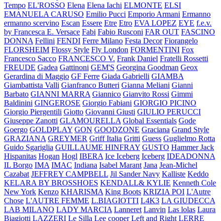
Tempo
EL'ROSSO
Elena
Elena Iachi
ELMONTE
ELSI
EMANUELA CARUSO
Emilio Pucci
Emporio Armani
Ermanno
ermanno scervino
Escan
Essere
Etre
Etro
EVA LOPEZ
EYE
f.e.v.
by Francesca E. Versace
Fabi
Fabio Rusconi
FAR OUT
FASCINO
DONNA
Fellini
FENDI
Ferre Milano
Festa Decor
Fiorangelo
FLORSHEIM
Flossy Style
Fly London
FORMENTINI
Fox
Francesco Sacco
FRANCESCO V.
Frank Daniel
Fratelli Rossetti
FREUDE
Gadea
Gattinoni
GEM'S
Georgina Goodman
Geox
Gerardina di Maggio
GF Ferre
Giada Gabrielli
GIAMBA
Giambattista Valli
Gianfranco Butteri
Gianna Meliani
Gianni
Barbato
GIANNI MARRA
Giannico
Gianvito Rossi
Gimmi
Baldinini
GINGEROSE
Giorgio Fabiani
GIORGIO PICINO
Giorgio Piergentili
Giotto
Giovanni Giusti
GIULIO PERUCCI
Giuseppe Zanotti
GLAMOURELLA
Global Essentials
Gode
Goergo
GOLDPLAY
GON
GOODZONE
Graciana
Grand Style
GRAZIANA
GREYMER
Griff Italia
Gritti
Guess
Guglielmo Rotta
Guido Sgariglia
GUILLAUME HINFRAY
GUSTO
Hammer Jack
Hispanitas
Hogan
Hogl
IBERA
Ice Iceberg
Iceberg
IDEADONNA
IL Borgo
IMA
IMAC
Indiana
Isabel Marant
Jana
Jean-Michel
Cazabat
JEFFREY CAMPBELL
Jil Sander Navy
Kalliste
Keddo
KELARA BY BROSSHOES
KENDALL& KYLIE
Kenneth Cole
New York
Kenzo
KHARISMA
King Boots
KRIZIA POI
L'Autre
Chose
L'AUTRE FEMME
L.BIAGIOTTI
L4K3
LA GIUDECCA
LAB MILANO
LADY MARCIA
Lanneret
Lanvin
Las lolas
Laura
Biagiotti
LAZZERI
Le Silla
Lee cooper
Left and Right
LERRE