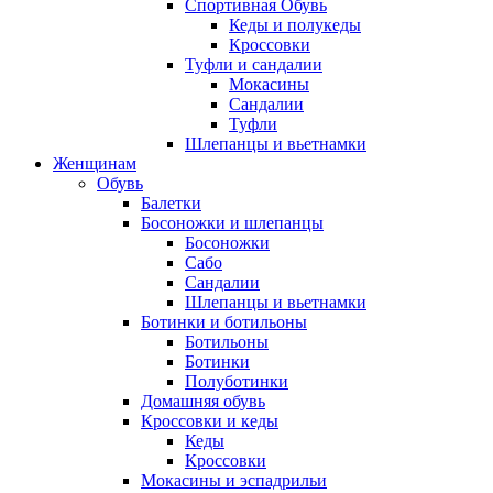
Спортивная Обувь
Кеды и полукеды
Кроссовки
Туфли и сандалии
Мокасины
Сандалии
Туфли
Шлепанцы и вьетнамки
Женщинам
Обувь
Балетки
Босоножки и шлепанцы
Босоножки
Сабо
Сандалии
Шлепанцы и вьетнамки
Ботинки и ботильоны
Ботильоны
Ботинки
Полуботинки
Домашняя обувь
Кроссовки и кеды
Кеды
Кроссовки
Мокасины и эспадрильи