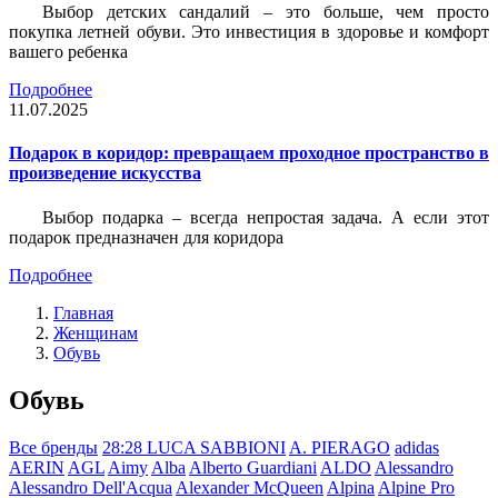
Выбор детских сандалий – это больше, чем просто
покупка летней обуви. Это инвестиция в здоровье и комфорт
вашего ребенка
Подробнее
11.07.2025
Подарок в коридор: превращаем проходное пространство в
произведение искусства
Выбор подарка – всегда непростая задача. А если этот
подарок предназначен для коридора
Подробнее
Главная
Женщинам
Обувь
Обувь
Все бренды
28:28 LUCA SABBIONI
A. PIERAGO
adidas
AERIN
AGL
Aimy
Alba
Alberto Guardiani
ALDO
Alessandro
Alessandro Dell'Acqua
Alexander McQueen
Alpina
Alpine Pro