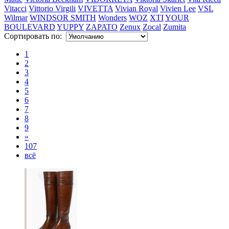
Vitacci
Vittorio Virgili
VIVETTA
Vivian Royal
Vivien Lee
VSL
Wilmar
WINDSOR SMITH
Wonders
WOZ
XTI
YOUR
BOULEVARD
YUPPY
ZAPATO
Zenux
Zocal
Zumita
Сортировать по:
1
2
3
4
5
6
7
8
9
»
107
всё