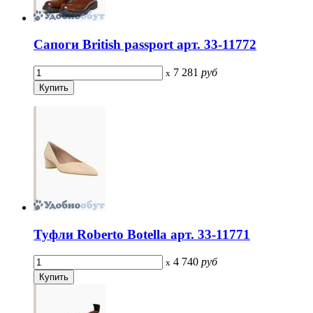
Сапоги British passport арт. 33-11772
7 281
руб
x
Туфли Roberto Botella арт. 33-11771
4 740
руб
x