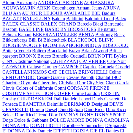
Alpino
Amazonga
ANDREA CARDONE
AQUAZZURA
AQUVAMARIN
ARKK Copenhagen
Armani Jeans
ARUNA
BLU
Ash
AU JOUR LE JOUR
AVAILABLE
B3D
Badura
BAGATT
BAILELUNA
Baldan
Baldinini
Baldinini Trend
Balex
BALEX CLASSIC
BALEX GRAND
Barcelo Biagi
Barracuda
Basconi
BASE-LINE
BASIC BY BROSSHOES
Be natural
Behnaz Kanani
BEKERANDMILLER
BENTA
Berkonty
Betsy
Bikkembergs
Billi Bi
Birkenchtok
BLACKCOOL
BLINK
BOOGIE WOOGIE
BOOM BAP
BORBONIQUA
BOSCCOLO
Bottega Veneta
Bottero
Braccialini
Bravo
Brian Atwood
British
passport
BRONX
Brucco
Brunello Cucinelli
BRUNOTTI
Byblos
C'N'C Costume National
C.GHIZZANI
CA' VENIER
Cafe Noir
CAFeNOIR
Calipso
Camper
CAMPORT
Caprice
Carmela
Casadei
CASTELLANISIMOS
CAT
CECILIA BRINGHELLI
Celine
CENTOUNDICI
Cesare Gaspari
Cesare Paciotti
Chantal 1962
Charlotte Olympia
Chezoliny
Christian Dior
City Sign
Clara Garcia
Clovis
Colors of California
Conni
CORSANI FIRENZE
COSTUME SELECTION
COVER
Crime London
CRISTIN
Crosby
CULT
DAKKEM
Dali
Daniele Lepori
Davis Cesaretti
De
Fonseca
DEAMETRA
Deimille
DERI&MOD
Desigual
DEVIS
CESARETTI
Dibrera
Diesel
Dino Bigioni
Dino Ricci
Dino Ricci
Select
Dino Ricci Trend
Dior
DIVINAS
DKNY
DKNY SPORT
Dogo
Dolce & Gabbana
DOLCE AMORE
DONNA CAROLINA
DONNA PIU
DONO LIOTTI
Dorothee Schumacher
DSquared2
E' DONNA
Eddy Daniele
EFFETTI
EGIZIA
EJE
EL Dantes
El